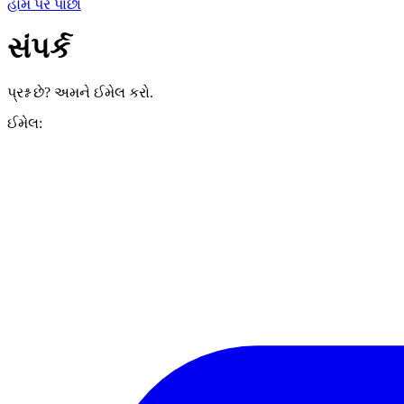
હોમ પર પાછા
સંપર્ક
પ્રશ્ન છે? અમને ઈમેલ કરો.
ઈમેલ: