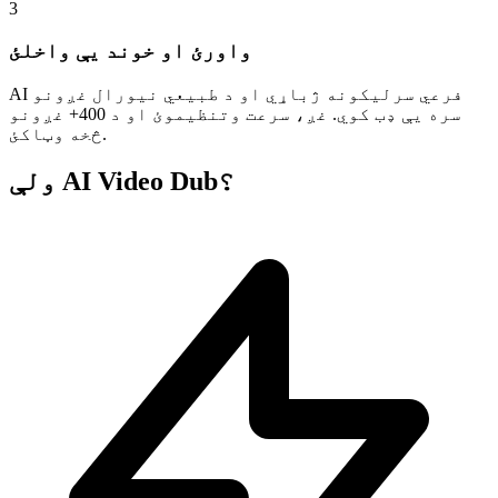
3
واورئ او خوند یې واخلئ
AI فرعي سرلیکونه ژباړي او د طبیعي نیورال غږونو
سره یې ډب کوي. غږ، سرعت وتنظیموئ او د 400+ غږونو
څخه وټاکئ.
ولې AI Video Dub؟