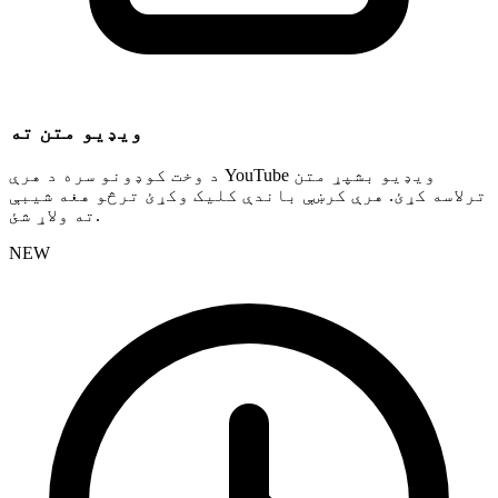
ویډیو متن ته
د وخت کوډونو سره د هرې YouTube ویډیو بشپړ متن
ترلاسه کړئ. هرې کرښې باندې کلیک وکړئ ترڅو هغه شیبې
ته ولاړ شئ.
NEW