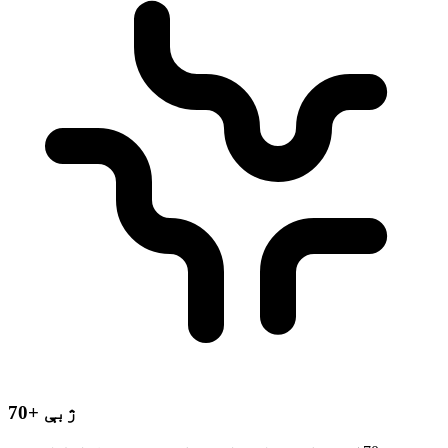
70+ ژبې