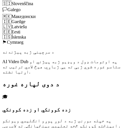
🇸🇮
Slovenščina
🏳️
Galego
🇲🇰
Македонски
🇮🇪
Gaeilge
🇱🇻
Latviešu
🇪🇪
Eesti
🇮🇸
Íslenska
🏴󠁧󠁢󠁷󠁬󠁳󠁿
Cymraeg
د سرچینې ژبه پیژندنه
AI Video Dub په اوتومات ډول د ویډیو ژبه پیژني او
ستاسو غوره شوې ژبې ته یې ژباړي. هیڅ لاسي ترتیب ته
اړتیا نشته.
د دوی لپاره غوره
🎓
زده کوونکي او زده کوونکي
په خپله مورنۍ ژبه د لوړ پوړو انګلیسي ویونکو
رامینځته کوونکو څخه تعلیمي مینځپانګې ته لاسرسی