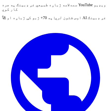
سمدلاسه ژباړه
طبیعي غږ ډبینګ
په هره YouTube ویډیو
کار کوي
🚀 اوس شتون لري: په 70+ ژبو کې ژباړه او AI غږ ډبینګ