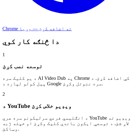
Chrome ته اضافه کړئ — وړیا
دا څنګه کار کوي
1
توسعه نصب کړئ
د یو کلیک سره AI Video Dub په Chrome کې اضافه کړئ. د
پیل کولو لپاره د Google سره ننوتل وکړئ.
2
د YouTube ویډیو خلاص کړئ
د انګلیسي فرعي سرلیکونو سره هرې YouTube ویډیو ته
لاړ شئ. د توسعې ایکون باندې کلیک وکړئ او خپله ژبه
وټاکئ.