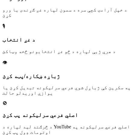
د خپل آرامۍ کچې سره د سمون لپاره غږ ګړندی یا ورو
کړئ
🎙️
د غږ انتخاب
د هرې ژبې لپاره د څو غږ انتخابونو څخه وټاکئ
👁️
ژباړه ښکاره/پټه کړئ
په سکرین کې ژباړل شوي فرعي سرلیکونه تبدیل کړئ یا
یوازې اوریدلو حالت
🚫
اصلي فرعي سرلیکونه پټ کړئ
د څرګند لید لپاره د YouTube اصلي فرعي سرلیکونه په
اوتومات ډول پټ کړئ