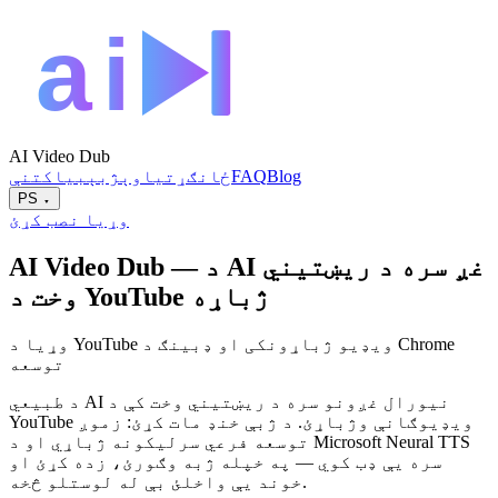
AI Video Dub
Blog
FAQ
ځانګړتیاوې
ژبې
بیاکتنې
PS
▾
وړیا نصب کړئ
AI Video Dub — د AI غږ سره د ریښتیني
وخت د YouTube ژباړه
وړیا د YouTube ویډیو ژباړونکی او ډبینګ د Chrome
توسعه
د طبیعي AI نیورال غږونو سره د ریښتیني وخت کې د
YouTube ویډیوګانې وژباړئ. د ژبې خنډ مات کړئ: زموږ
توسعه فرعي سرلیکونه ژباړي او د Microsoft Neural TTS
سره یې ډب کوي — په خپله ژبه وګورئ، زده کړئ او
خوند یې واخلئ بې له لوستلو څخه.