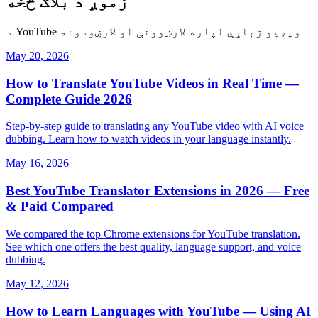
زموږ د بلاګ څخه
د YouTube ویډیو ژباړې لپاره لارښوونې او لارښودونه
May 20, 2026
How to Translate YouTube Videos in Real Time —
Complete Guide 2026
Step-by-step guide to translating any YouTube video with AI voice
dubbing. Learn how to watch videos in your language instantly.
May 16, 2026
Best YouTube Translator Extensions in 2026 — Free
& Paid Compared
We compared the top Chrome extensions for YouTube translation.
See which one offers the best quality, language support, and voice
dubbing.
May 12, 2026
How to Learn Languages with YouTube — Using AI