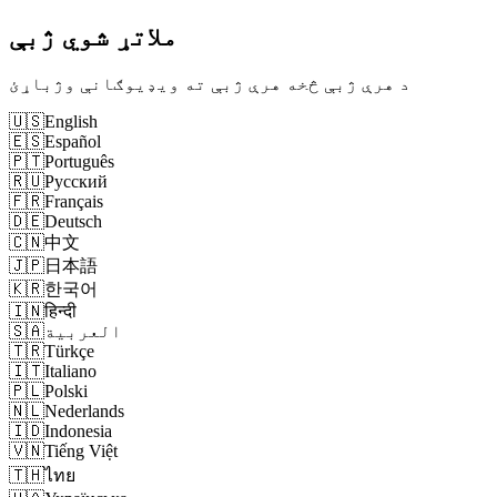
ملاتړ شوي ژبې
د هرې ژبې څخه هرې ژبې ته ویډیوګانې وژباړئ
🇺🇸
English
🇪🇸
Español
🇵🇹
Português
🇷🇺
Русский
🇫🇷
Français
🇩🇪
Deutsch
🇨🇳
中文
🇯🇵
日本語
🇰🇷
한국어
🇮🇳
हिन्दी
العربية
🇸🇦
🇹🇷
Türkçe
🇮🇹
Italiano
🇵🇱
Polski
🇳🇱
Nederlands
🇮🇩
Indonesia
🇻🇳
Tiếng Việt
🇹🇭
ไทย