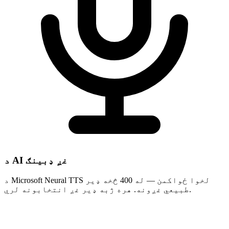
د AI غږ ډبینګ
د Microsoft Neural TTS لخوا ځواکمن — له 400 څخه ډیر
طبیعي غږونه. هره ژبه ډیر غږ انتخابونه لري.