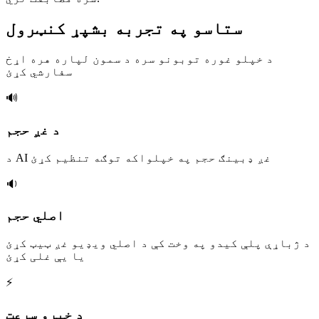
ستاسو په تجربه بشپړ کنټرول
د خپلو غوره توبونو سره د سمون لپاره هره اړخ
سفارشي کړئ
🔊
د غږ حجم
د AI غږ ډبینګ حجم په خپلواکه توګه تنظیم کړئ
🔉
اصلي حجم
د ژباړې پلې کیدو په وخت کې د اصلي ویډیو غږ ټیټ کړئ
یا یې غلی کړئ
⚡
د خبرو سرعت