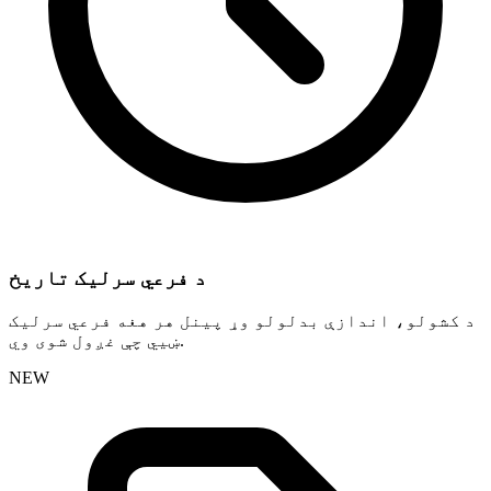
د فرعي سرلیک تاریخ
د کشولو، اندازې بدلولو وړ پینل هر هغه فرعي سرلیک
ښیي چې غږول شوی وي.
NEW