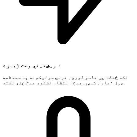
د ریښتیني وخت ژباړه
لکه څنګه چې تاسو ګورئ، فرعي سرلیکونه په سمدلاسه
ډول ژباړل کیږي. هیڅ انتظار نشته، هیڅ ځنډ نشته.