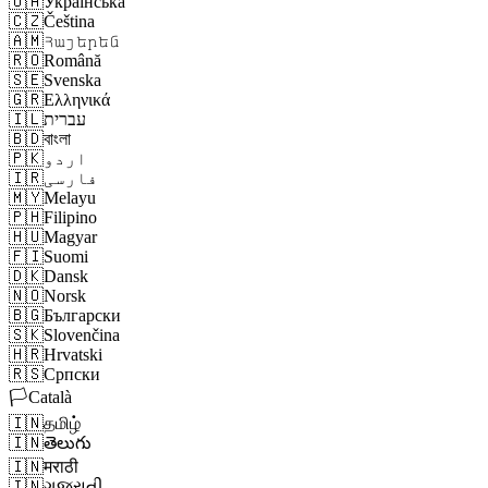
🇺🇦
Українська
🇨🇿
Čeština
🇦🇲
Հայերեն
🇷🇴
Română
🇸🇪
Svenska
🇬🇷
Ελληνικά
עברית
🇮🇱
🇧🇩
বাংলা
اردو
🇵🇰
فارسی
🇮🇷
🇲🇾
Melayu
🇵🇭
Filipino
🇭🇺
Magyar
🇫🇮
Suomi
🇩🇰
Dansk
🇳🇴
Norsk
🇧🇬
Български
🇸🇰
Slovenčina
🇭🇷
Hrvatski
🇷🇸
Српски
🏳️
Català
🇮🇳
தமிழ்
🇮🇳
తెలుగు
🇮🇳
मराठी
🇮🇳
ગુજરાતી