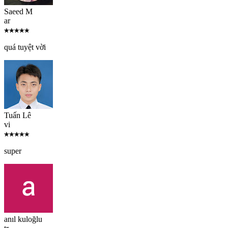
Saeed M
ar
★★★★★
quá tuyệt vời
Tuấn Lê
vi
★★★★★
super
anıl kuloğlu