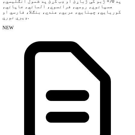
په 70+ ژبو کې ژباړئ او ډب کړئ په شمول انګلیسي،
هسپانوي، روسي، فرانسوي، الماني، جاپاني،
کوریایي، چینایي، عربي، هندي، بنګلا، فارسي او
ډیرې نورې.
NEW