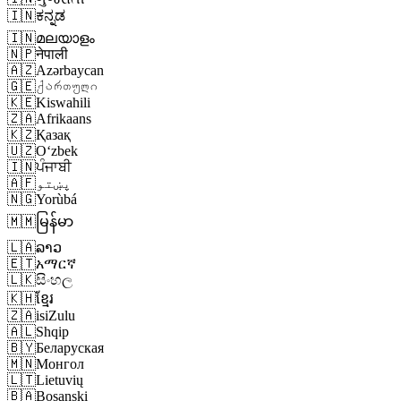
🇮🇳
ಕನ್ನಡ
🇮🇳
മലയാളം
🇳🇵
नेपाली
🇦🇿
Azərbaycan
🇬🇪
ქართული
🇰🇪
Kiswahili
🇿🇦
Afrikaans
🇰🇿
Қазақ
🇺🇿
Oʻzbek
🇮🇳
ਪੰਜਾਬੀ
پښتو
🇦🇫
🇳🇬
Yorùbá
🇲🇲
မြန်မာ
🇱🇦
ລາວ
🇪🇹
አማርኛ
🇱🇰
සිංහල
🇰🇭
ខ្មែរ
🇿🇦
isiZulu
🇦🇱
Shqip
🇧🇾
Беларуская
🇲🇳
Монгол
🇱🇹
Lietuvių
🇧🇦
Bosanski