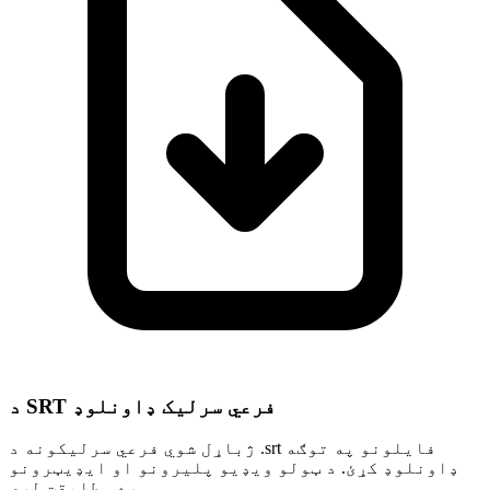
د SRT فرعي سرلیک ډاونلوډ
ژباړل شوي فرعي سرلیکونه د .srt فایلونو په توګه
ډاونلوډ کړئ. د ټولو ویډیو پلیرونو او ایډیټرونو
سره مطابقت لري.