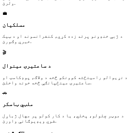
ولرئ.
💼
مسلکیان
د ژبې خنډونو پرته زده کړې، کنفرانسونه او د ټیک
خبرې وګورئ.
🎬
د ساعتیرۍ مینوال
د نړیوالو رامینځته کوونکو څخه د ولاګ، پوډکاسټ او
ساعتیرۍ مینځپانګې څخه خوند واخلئ.
🚗
ملټي ټاسکر
د موټر چلولو، پخلي، یا د کار کولو پر مهال ژباړل
شوي ویډیوګانې واورئ.