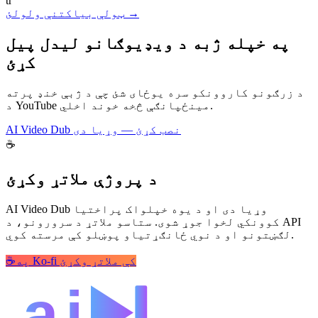
tr
ټولې بیاکتنې ولولئ →
په خپله ژبه د ویډیوګانو لیدل پیل
کړئ
د زرګونو کاروونکو سره یوځای شئ چې د ژبې خنډ پرته
د YouTube مینځپانګې څخه خوند اخلي.
AI Video Dub نصب کړئ — وړیا دی
☕
د پروژې ملاتړ وکړئ
AI Video Dub وړیا دی او د یوه خپلواک پراختیا
کوونکي لخوا جوړ شوی. ستاسو ملاتړ د سرورونو، د API
لګښتونو او د نوي ځانګړتیاو پوښلو کې مرسته کوي.
په Ko-fi کې ملاتړ وکړئ
☕