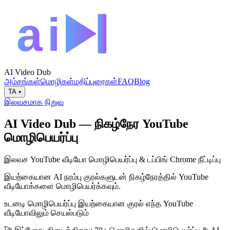
AI Video Dub
அம்சங்கள்
மொழிகள்
மதிப்புரைகள்
FAQ
Blog
TA
▾
இலவசமாக நிறுவு
AI Video Dub — நிகழ்நேர YouTube
மொழிபெயர்ப்பு
இலவச YouTube வீடியோ மொழிபெயர்ப்பு & டப்பிங் Chrome நீட்டிப்பு
இயற்கையான AI நரம்பு குரல்களுடன் நிகழ்நேரத்தில் YouTube
வீடியோக்களை மொழிபெயர்க்கவும்.
உடனடி மொழிபெயர்ப்பு
இயற்கையான குரல்
எந்த YouTube
வீடியோவிலும் செயல்படும்