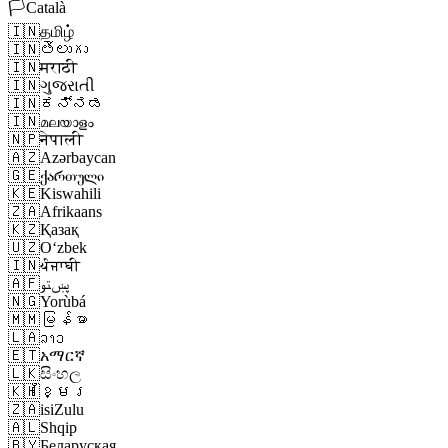
🏳️
Català
🇮🇳
தமிழ்
🇮🇳
తెలుగు
🇮🇳
मराठी
🇮🇳
ગુજરાતી
🇮🇳
ಕನ್ನಡ
🇮🇳
മലയാളം
🇳🇵
नेपाली
🇦🇿
Azərbaycan
🇬🇪
ქართული
🇰🇪
Kiswahili
🇿🇦
Afrikaans
🇰🇿
Қазақ
🇺🇿
Oʻzbek
🇮🇳
ਪੰਜਾਬੀ
🇦🇫
پښتو
🇳🇬
Yorùbá
🇲🇲
မြန်မာ
🇱🇦
ລາວ
🇪🇹
አማርኛ
🇱🇰
සිංහල
🇰🇭
ខ្មែរ
🇿🇦
isiZulu
🇦🇱
Shqip
🇧🇾
Беларуская