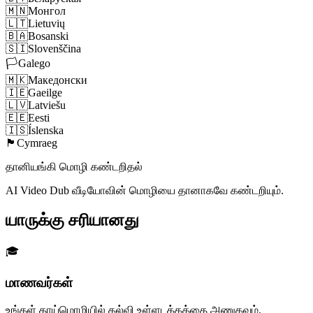
🇲🇳
Монгол
🇱🇹
Lietuvių
🇧🇦
Bosanski
🇸🇮
Slovenščina
🏳️
Galego
🇲🇰
Македонски
🇮🇪
Gaeilge
🇱🇻
Latviešu
🇪🇪
Eesti
🇮🇸
Íslenska
🏴󠁧󠁢󠁷󠁬󠁳󠁿
Cymraeg
தானியங்கி மொழி கண்டறிதல்
AI Video Dub வீடியோவின் மொழியை தானாகவே கண்டறியும்.
யாருக்கு சரியானது
🎓
மாணவர்கள்
உங்கள் தாய்மொழியில் கல்வி உள்ளடக்கத்தை அணுகவும்.