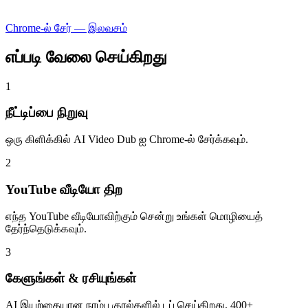
Chrome-ல் சேர் — இலவசம்
எப்படி வேலை செய்கிறது
1
நீட்டிப்பை நிறுவு
ஒரு கிளிக்கில் AI Video Dub ஐ Chrome-ல் சேர்க்கவும்.
2
YouTube வீடியோ திற
எந்த YouTube வீடியோவிற்கும் சென்று உங்கள் மொழியைத்
தேர்ந்தெடுக்கவும்.
3
கேளுங்கள் & ரசியுங்கள்
AI இயற்கையான நரம்பு குரல்களில் டப் செய்கிறது. 400+