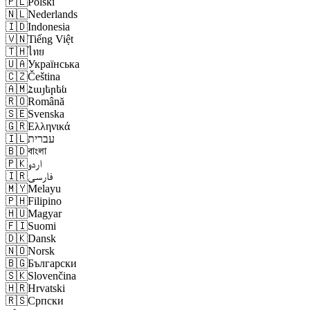
🇵🇱
Polski
🇳🇱
Nederlands
🇮🇩
Indonesia
🇻🇳
Tiếng Việt
🇹🇭
ไทย
🇺🇦
Українська
🇨🇿
Čeština
🇦🇲
Հայերեն
🇷🇴
Română
🇸🇪
Svenska
🇬🇷
Ελληνικά
🇮🇱
עברית
🇧🇩
বাংলা
🇵🇰
اردو
🇮🇷
فارسی
🇲🇾
Melayu
🇵🇭
Filipino
🇭🇺
Magyar
🇫🇮
Suomi
🇩🇰
Dansk
🇳🇴
Norsk
🇧🇬
Български
🇸🇰
Slovenčina
🇭🇷
Hrvatski
🇷🇸
Српски