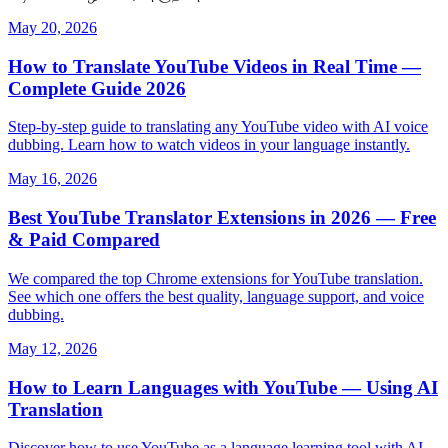
May 20, 2026
How to Translate YouTube Videos in Real Time —
Complete Guide 2026
Step-by-step guide to translating any YouTube video with AI voice
dubbing. Learn how to watch videos in your language instantly.
May 16, 2026
Best YouTube Translator Extensions in 2026 — Free
& Paid Compared
We compared the top Chrome extensions for YouTube translation.
See which one offers the best quality, language support, and voice
dubbing.
May 12, 2026
How to Learn Languages with YouTube — Using AI
Translation
Discover how to use YouTube as a language learning tool with AI-