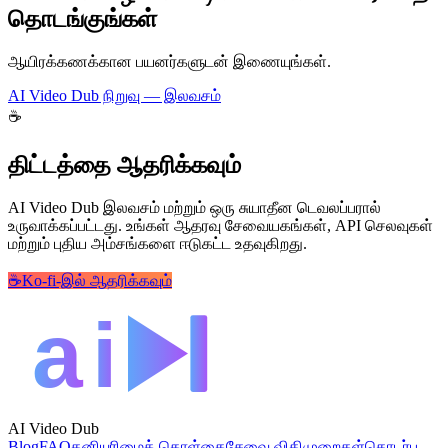
தொடங்குங்கள்
ஆயிரக்கணக்கான பயனர்களுடன் இணையுங்கள்.
AI Video Dub நிறுவு — இலவசம்
☕
திட்டத்தை ஆதரிக்கவும்
AI Video Dub இலவசம் மற்றும் ஒரு சுயாதீன டெவலப்பரால்
உருவாக்கப்பட்டது. உங்கள் ஆதரவு சேவையகங்கள், API செலவுகள்
மற்றும் புதிய அம்சங்களை ஈடுகட்ட உதவுகிறது.
☕
Ko-fi-இல் ஆதரிக்கவும்
AI Video Dub
Blog
FAQ
தனியுரிமைக் கொள்கை
சேவை விதிமுறைகள்
தொடர்பு