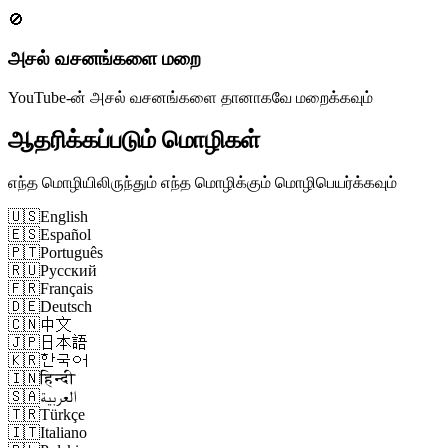
🚫
அசல் வசனங்களை மறை
YouTube-ன் அசல் வசனங்களை தானாகவே மறைக்கவும்
ஆதரிக்கப்படும் மொழிகள்
எந்த மொழியிலிருந்தும் எந்த மொழிக்கும் மொழிபெயர்க்கவும்
🇺🇸
English
🇪🇸
Español
🇵🇹
Português
🇷🇺
Русский
🇫🇷
Français
🇩🇪
Deutsch
🇨🇳
中文
🇯🇵
日本語
🇰🇷
한국어
🇮🇳
हिन्दी
🇸🇦
العربية
🇹🇷
Türkçe
🇮🇹
Italiano