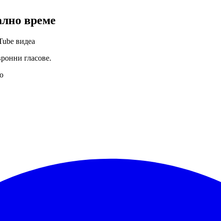
ално време
Tube видеа
вронни гласове.
о