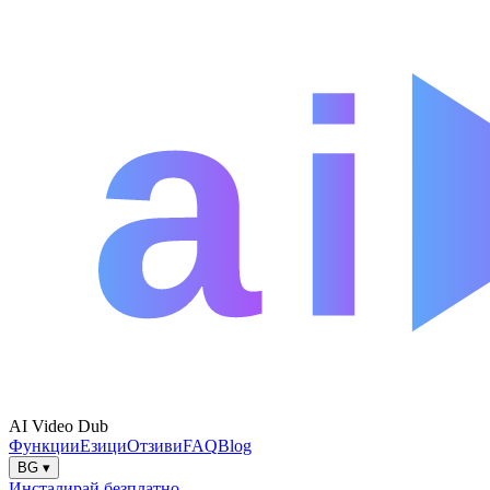
AI Video Dub
Функции
Езици
Отзиви
FAQ
Blog
BG
▾
Инсталирай безплатно