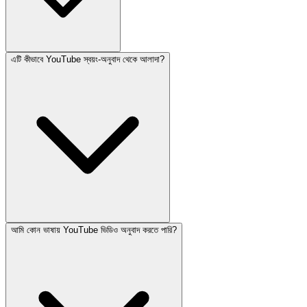
এটি কীভাবে YouTube স্বয়ং-অনুবাদ থেকে আলাদা?
আমি কোন ভাষায় YouTube ভিডিও অনুবাদ করতে পারি?