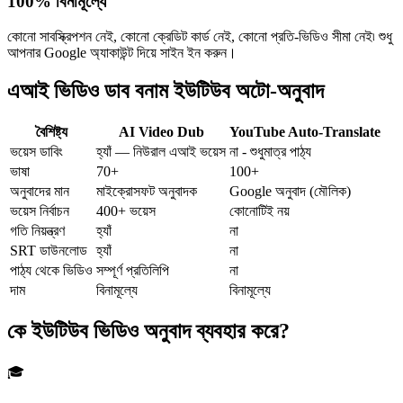
100% বিনামূল্যে
কোনো সাবস্ক্রিপশন নেই, কোনো ক্রেডিট কার্ড নেই, কোনো প্রতি-ভিডিও সীমা নেই৷ শুধু
আপনার Google অ্যাকাউন্ট দিয়ে সাইন ইন করুন।
এআই ভিডিও ডাব বনাম ইউটিউব অটো-অনুবাদ
বৈশিষ্ট্য
AI Video Dub
YouTube Auto-Translate
ভয়েস ডাবিং
হ্যাঁ — নিউরাল এআই ভয়েস
না - শুধুমাত্র পাঠ্য
ভাষা
70+
100+
অনুবাদের মান
মাইক্রোসফট অনুবাদক
Google অনুবাদ (মৌলিক)
ভয়েস নির্বাচন
400+ ভয়েস
কোনোটিই নয়
গতি নিয়ন্ত্রণ
হ্যাঁ
না
SRT ডাউনলোড
হ্যাঁ
না
পাঠ্য থেকে ভিডিও
সম্পূর্ণ প্রতিলিপি
না
দাম
বিনামূল্যে
বিনামূল্যে
কে ইউটিউব ভিডিও অনুবাদ ব্যবহার করে?
🎓