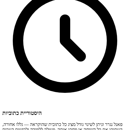
היסטוריית כתוביות
פאנל נגרר וניתן לשינוי גודל מציג כל כתובית שהוקראה — גללו אחורה,
העתיקו את כל השיחה או מחקו אותה. מעולה ללמידה ולרישום הערות.