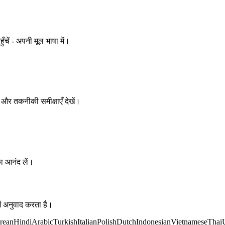
ुँचें - अपनी मूल भाषा में।
ता और तकनीकी समीक्षाएँ देखें।
का आनंद लें।
ं अनुवाद करता है।
rean
Hindi
Arabic
Turkish
Italian
Polish
Dutch
Indonesian
Vietnamese
Thai