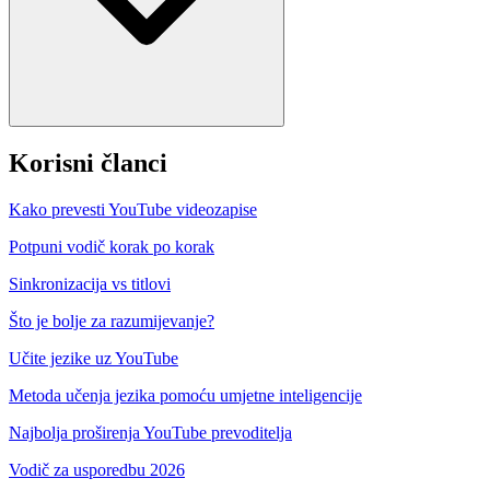
Korisni članci
Kako prevesti YouTube videozapise
Potpuni vodič korak po korak
Sinkronizacija vs titlovi
Što je bolje za razumijevanje?
Učite jezike uz YouTube
Metoda učenja jezika pomoću umjetne inteligencije
Najbolja proširenja YouTube prevoditelja
Vodič za usporedbu 2026