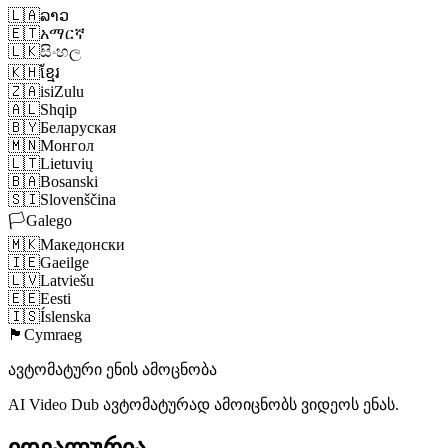
🇱🇦
ລາວ
🇪🇹
አማርኛ
🇱🇰
සිංහල
🇰🇭
ខ្មែរ
🇿🇦
isiZulu
🇦🇱
Shqip
🇧🇾
Беларуская
🇲🇳
Монгол
🇱🇹
Lietuvių
🇧🇦
Bosanski
🇸🇮
Slovenščina
🏳️
Galego
🇲🇰
Македонски
🇮🇪
Gaeilge
🇱🇻
Latviešu
🇪🇪
Eesti
🇮🇸
Íslenska
🏴󠁧󠁢󠁷󠁬󠁳󠁿
Cymraeg
ავტომატური ენის ამოცნობა
AI Video Dub ავტომატურად ამოიცნობს ვიდეოს ენას.
იდეალურია