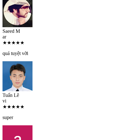
Saeed M
ar
★★★★★
quá tuyệt vời
Tuấn Lê
vi
★★★★★
super