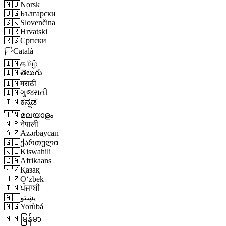
🇳🇴
Norsk
🇧🇬
Български
🇸🇰
Slovenčina
🇭🇷
Hrvatski
🇷🇸
Српски
🏳️
Català
🇮🇳
தமிழ்
🇮🇳
తెలుగు
🇮🇳
मराठी
🇮🇳
ગુજરાતી
🇮🇳
ಕನ್ನಡ
🇮🇳
മലയാളം
🇳🇵
नेपाली
🇦🇿
Azərbaycan
🇬🇪
ქართული
🇰🇪
Kiswahili
🇿🇦
Afrikaans
🇰🇿
Қазақ
🇺🇿
Oʻzbek
🇮🇳
ਪੰਜਾਬੀ
🇦🇫
پښتو
🇳🇬
Yorùbá
🇲🇲
မြန်မာ