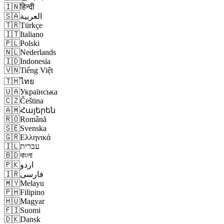
🇮🇳
हिन्दी
🇸🇦
العربية
🇹🇷
Türkçe
🇮🇹
Italiano
🇵🇱
Polski
🇳🇱
Nederlands
🇮🇩
Indonesia
🇻🇳
Tiếng Việt
🇹🇭
ไทย
🇺🇦
Українська
🇨🇿
Čeština
🇦🇲
Հայերեն
🇷🇴
Română
🇸🇪
Svenska
🇬🇷
Ελληνικά
🇮🇱
עברית
🇧🇩
বাংলা
🇵🇰
اردو
🇮🇷
فارسی
🇲🇾
Melayu
🇵🇭
Filipino
🇭🇺
Magyar
🇫🇮
Suomi
🇩🇰
Dansk