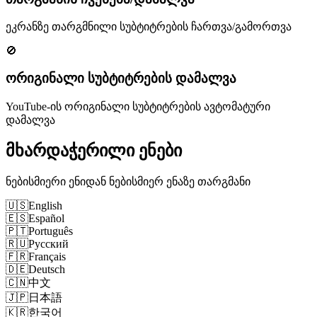
ეკრანზე თარგმნილი სუბტიტრების ჩართვა/გამორთვა
🚫
ორიგინალი სუბტიტრების დამალვა
YouTube-ის ორიგინალი სუბტიტრების ავტომატური
დამალვა
მხარდაჭერილი ენები
ნებისმიერი ენიდან ნებისმიერ ენაზე თარგმანი
🇺🇸
English
🇪🇸
Español
🇵🇹
Português
🇷🇺
Русский
🇫🇷
Français
🇩🇪
Deutsch
🇨🇳
中文
🇯🇵
日本語
🇰🇷
한국어