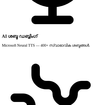
AI ശബ്ദ ഡബ്ബിംഗ്
Microsoft Neural TTS — 400+ സ്വാഭാവിക ശബ്ദങ്ങൾ.