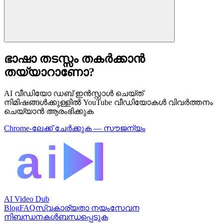
ഭാഷാ തടസ്സം തകർക്കാൻ
തയ്യാറാണോ?
AI വീഡിയോ ഡബ് ഇൻസ്റ്റാൾ ചെയ്ത്
നിമിഷങ്ങൾക്കുള്ളിൽ YouTube വീഡിയോകൾ വിവർത്തനം
ചെയ്യാൻ ആരംഭിക്കുക
Chrome-ലേക്ക് ചേർക്കുക — സൗജന്യം
AI Video Dub
Blog
FAQ
സ്വകാര്യതാ നയം
സേവന
നിബന്ധനകൾ
ബന്ധപ്പെടുക