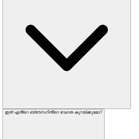
ഇത് എൻ്റെ ബ്രൗസറിൻ്റെ വേഗത കുറയ്ക്കുമോ?