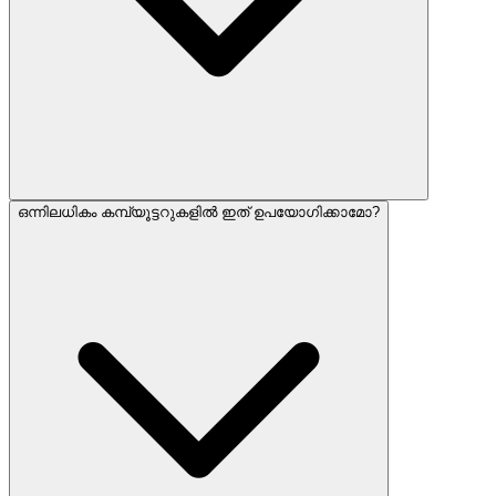
ഒന്നിലധികം കമ്പ്യൂട്ടറുകളിൽ ഇത് ഉപയോഗിക്കാമോ?