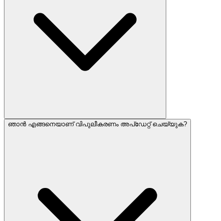
ഞാൻ എങ്ങനെയാണ് വിപുലീകരണം അപ്ഡേറ്റ് ചെയ്യുക?