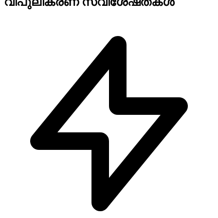
വിപുലീകരണ സവിശേഷതകൾ