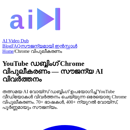
AI Video Dub
Blog
FAQ
സൗജന്യമായി ഇൻസ്റ്റാൾ
Home
/
Chrome വിപുലീകരണം
YouTube ഡബ്ബിംഗ് Chrome
വിപുലീകരണം — സൗജന്യ AI
വിവർത്തനം
തത്സമയ AI വോയ്‌സ് ഡബ്ബിംഗ് ഉപയോഗിച്ച് YouTube
വീഡിയോകൾ വിവർത്തനം ചെയ്യുന്ന ഒരേയൊരു Chrome
വിപുലീകരണം. 70+ ഭാഷകൾ, 400+ ന്യൂറൽ വോയ്‌സ്,
പൂർണ്ണമായും സൗജന്യം.