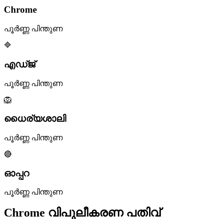
Chrome
പൂർണ്ണ പിന്തുണ
🔷
എഡ്ജ്
പൂർണ്ണ പിന്തുണ
🦁
ധൈര്യശാലി
പൂർണ്ണ പിന്തുണ
🔴
ഓപ്പറ
പൂർണ്ണ പിന്തുണ
Chrome വിപുലീകരണ പതിവ്