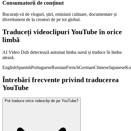
Consumatorii de conținut
Bucurați-vă de vloguri, știri, emisiuni culinare, documentare și
divertisment de la creatori de pe tot globul.
Traduceți videoclipuri YouTube în orice
limbă
AI Video Dub detectează automat limba sursă și traduce în limba
aleasă.
English
Spanish
Portuguese
Russian
French
German
Chinese
Japanese
Ko
Întrebări frecvente privind traducerea
YouTube
Pot traduce orice videoclip de pe YouTube?