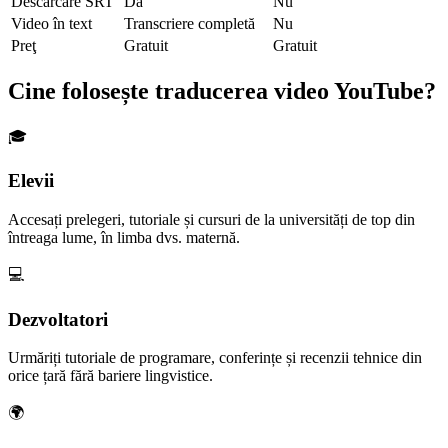
Descărcare SRT
Da
Nu
Video în text
Transcriere completă
Nu
Preţ
Gratuit
Gratuit
Cine folosește traducerea video YouTube?
🎓
Elevii
Accesați prelegeri, tutoriale și cursuri de la universități de top din
întreaga lume, în limba dvs. maternă.
💻
Dezvoltatori
Urmăriți tutoriale de programare, conferințe și recenzii tehnice din
orice țară fără bariere lingvistice.
🌍