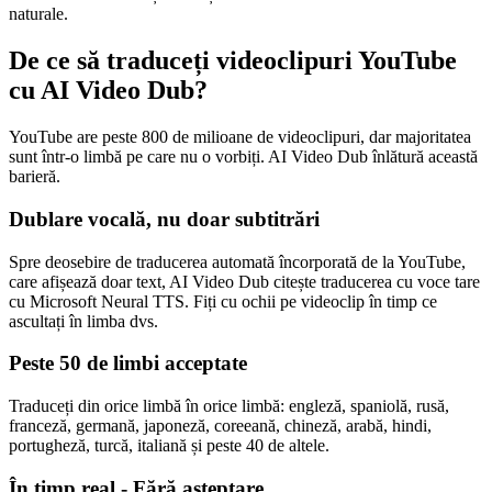
naturale.
De ce să traduceți videoclipuri YouTube
cu AI Video Dub?
YouTube are peste 800 de milioane de videoclipuri, dar majoritatea
sunt într-o limbă pe care nu o vorbiți. AI Video Dub înlătură această
barieră.
Dublare vocală, nu doar subtitrări
Spre deosebire de traducerea automată încorporată de la YouTube,
care afișează doar text, AI Video Dub citește traducerea cu voce tare
cu Microsoft Neural TTS. Fiți cu ochii pe videoclip în timp ce
ascultați în limba dvs.
Peste 50 de limbi acceptate
Traduceți din orice limbă în orice limbă: engleză, spaniolă, rusă,
franceză, germană, japoneză, coreeană, chineză, arabă, hindi,
portugheză, turcă, italiană și peste 40 de altele.
În timp real - Fără așteptare