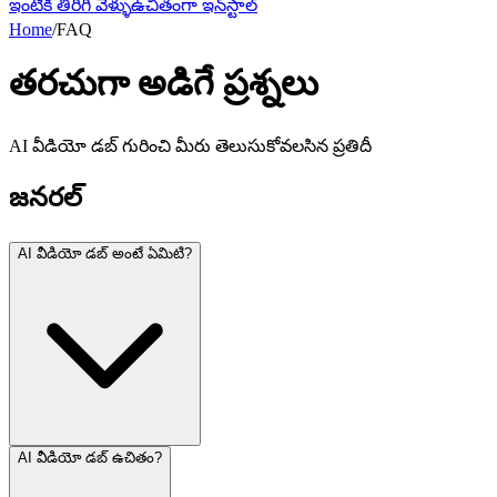
ఇంటికి తిరిగి వెళ్ళు
ఉచితంగా ఇన్‌స్టాల్
Home
/
FAQ
తరచుగా అడిగే ప్రశ్నలు
AI వీడియో డబ్ గురించి మీరు తెలుసుకోవలసిన ప్రతిదీ
జనరల్
AI వీడియో డబ్ అంటే ఏమిటి?
AI వీడియో డబ్ ఉచితం?