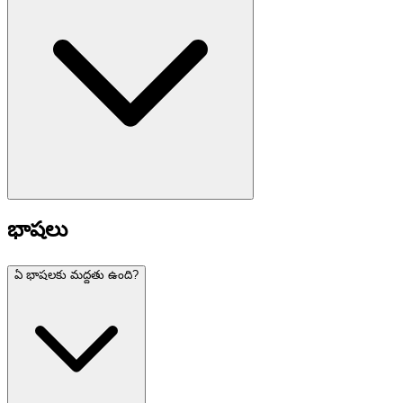
భాషలు
ఏ భాషలకు మద్దతు ఉంది?