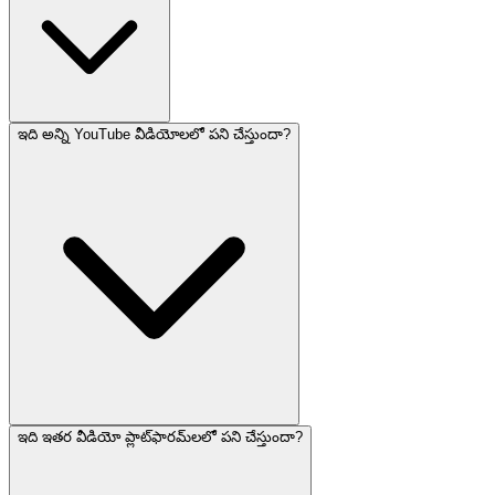
ఇది అన్ని YouTube వీడియోలలో పని చేస్తుందా?
ఇది ఇతర వీడియో ప్లాట్‌ఫారమ్‌లలో పని చేస్తుందా?