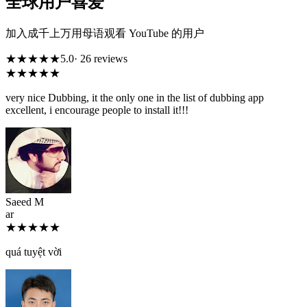
全球用户喜爱
加入成千上万用母语观看 YouTube 的用户
★★★★★
5.0
· 26 reviews
★★★★★
very nice Dubbing, it the only one in the list of dubbing app
excellent, i encourage people to install it!!!
Saeed M
ar
★★★★★
quá tuyệt vời