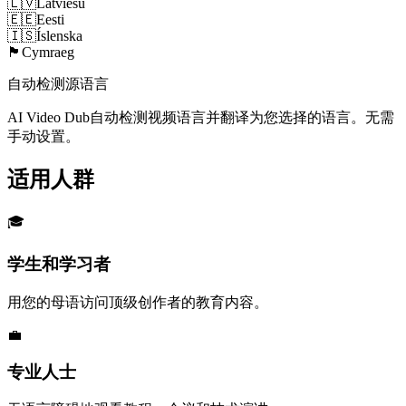
🇱🇻
Latviešu
🇪🇪
Eesti
🇮🇸
Íslenska
🏴󠁧󠁢󠁷󠁬󠁳󠁿
Cymraeg
自动检测源语言
AI Video Dub自动检测视频语言并翻译为您选择的语言。无需
手动设置。
适用人群
🎓
学生和学习者
用您的母语访问顶级创作者的教育内容。
💼
专业人士