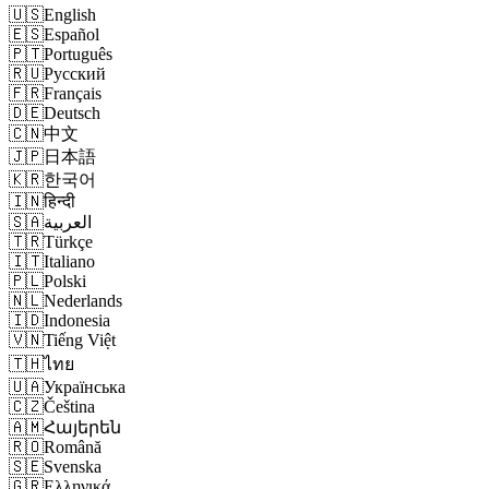
🇺🇸
English
🇪🇸
Español
🇵🇹
Português
🇷🇺
Русский
🇫🇷
Français
🇩🇪
Deutsch
🇨🇳
中文
🇯🇵
日本語
🇰🇷
한국어
🇮🇳
हिन्दी
🇸🇦
العربية
🇹🇷
Türkçe
🇮🇹
Italiano
🇵🇱
Polski
🇳🇱
Nederlands
🇮🇩
Indonesia
🇻🇳
Tiếng Việt
🇹🇭
ไทย
🇺🇦
Українська
🇨🇿
Čeština
🇦🇲
Հայերեն
🇷🇴
Română
🇸🇪
Svenska
🇬🇷
Ελληνικά