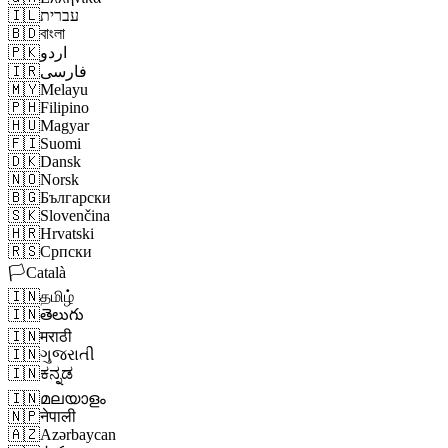
🇮🇱
עברית
🇧🇩
বাংলা
🇵🇰
اردو
🇮🇷
فارسی
🇲🇾
Melayu
🇵🇭
Filipino
🇭🇺
Magyar
🇫🇮
Suomi
🇩🇰
Dansk
🇳🇴
Norsk
🇧🇬
Български
🇸🇰
Slovenčina
🇭🇷
Hrvatski
🇷🇸
Српски
🏳️
Català
🇮🇳
தமிழ்
🇮🇳
తెలుగు
🇮🇳
मराठी
🇮🇳
ગુજરાતી
🇮🇳
ಕನ್ನಡ
🇮🇳
മലയാളം
🇳🇵
नेपाली
🇦🇿
Azərbaycan