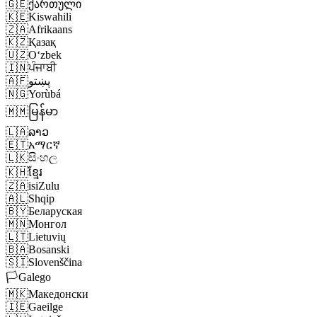
🇬🇪
ქართული
🇰🇪
Kiswahili
🇿🇦
Afrikaans
🇰🇿
Қазақ
🇺🇿
Oʻzbek
🇮🇳
ਪੰਜਾਬੀ
🇦🇫
پښتو
🇳🇬
Yorùbá
🇲🇲
မြန်မာ
🇱🇦
ລາວ
🇪🇹
አማርኛ
🇱🇰
සිංහල
🇰🇭
ខ្មែរ
🇿🇦
isiZulu
🇦🇱
Shqip
🇧🇾
Беларуская
🇲🇳
Монгол
🇱🇹
Lietuvių
🇧🇦
Bosanski
🇸🇮
Slovenščina
🏳️
Galego
🇲🇰
Македонски
🇮🇪
Gaeilge