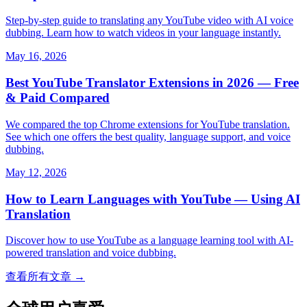
Step-by-step guide to translating any YouTube video with AI voice
dubbing. Learn how to watch videos in your language instantly.
May 16, 2026
Best YouTube Translator Extensions in 2026 — Free
& Paid Compared
We compared the top Chrome extensions for YouTube translation.
See which one offers the best quality, language support, and voice
dubbing.
May 12, 2026
How to Learn Languages with YouTube — Using AI
Translation
Discover how to use YouTube as a language learning tool with AI-
powered translation and voice dubbing.
查看所有文章 →