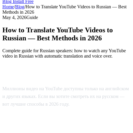
Blog
Install Free
Home
/
Blog
/
How to Translate YouTube Videos to Russian — Best
Methods in 2026
May 4, 2026
Guide
How to Translate YouTube Videos to
Russian — Best Methods in 2026
Complete guide for Russian speakers: how to watch any YouTube
video in Russian with automatic translation and voice over.
Как смотреть YouTube на русском
Миллионы видео на YouTube доступны только на английском
и других языках. Если вы хотите смотреть их на русском —
вот лучшие способы в 2026 году.
Способ 1: AI Video Dub