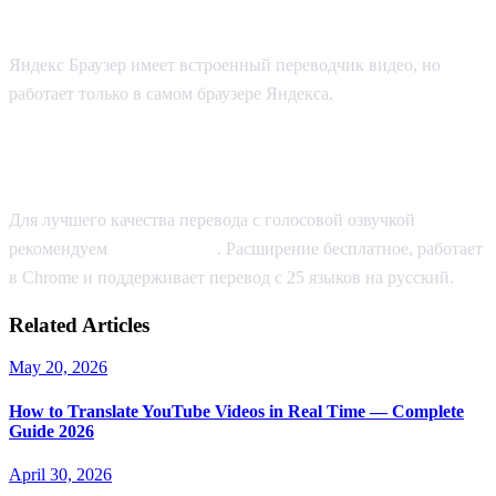
Способ 3: Яндекс Браузер
Яндекс Браузер имеет встроенный переводчик видео, но
работает только в самом браузере Яндекса.
Какой способ лучше?
Для лучшего качества перевода с голосовой озвучкой
рекомендуем
AI Video Dub
. Расширение бесплатное, работает
в Chrome и поддерживает перевод с 25 языков на русский.
Related Articles
May 20, 2026
How to Translate YouTube Videos in Real Time — Complete
Guide 2026
April 30, 2026