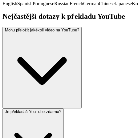
English
Spanish
Portuguese
Russian
French
German
Chinese
Japanese
Ko
Nejčastější dotazy k překladu YouTube
Mohu přeložit jakékoli video na YouTube?
Je překladač YouTube zdarma?