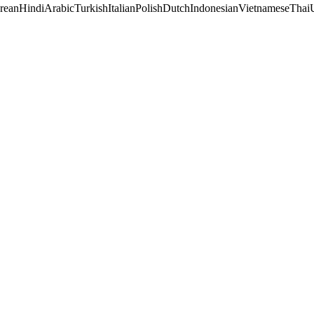
rean
Hindi
Arabic
Turkish
Italian
Polish
Dutch
Indonesian
Vietnamese
Thai