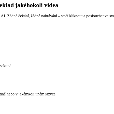
klad jakéhokoli videa
I. Žádné čekání, žádné nahrávání – stačí kliknout a poslouchat ve své
 sekund.
štině nebo v jakémkoli jiném jazyce.