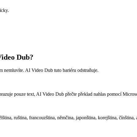
icky.
Video Dub?
ým nemluvíte. AI Video Dub tuto bariéru odstraňuje.
razuje pouze text, AI Video Dub přečte překlad nahlas pomocí Microso
tina, ruština, francouzština, němčina, japonština, korejština, čínština, ar