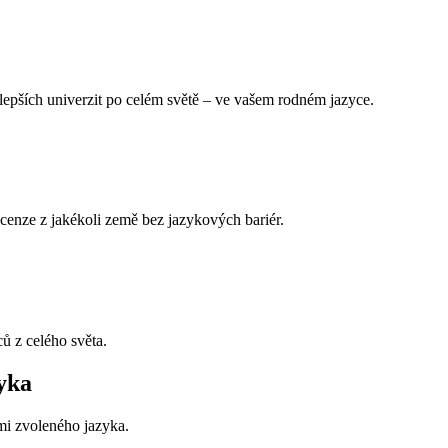
epších univerzit po celém světě – ve vašem rodném jazyce.
ecenze z jakékoli země bez jazykových bariér.
ů z celého světa.
yka
mi zvoleného jazyka.