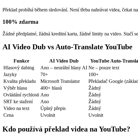
Překlad probíhá během sledování. Není třeba nahrávat videa, čekat na
100% zdarma
Žádné předplatné, žádná kreditní karta, žádné limity na video. Stačí s
AI Video Dub vs Auto-Translate YouTube
Funkce
AI Video Dub
YouTube Auto-Transla
Hlasový dabing
Ano – neurální hlasy AI
Ne – pouze text
Jazyky
70+
100+
Kvalita překladu
Microsoft Translator
Překladač Google (základ
Výběr hlasu
400+ hlasů
Žádný
Ovládání rychlosti
Ano
Žádný
SRT ke stažení
Ano
Žádný
Video na text
Úplný přepis
Žádný
Cena
Uvolnit
Uvolnit
Kdo používá překlad videa na YouTube?