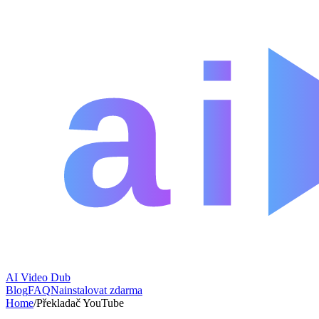
AI Video Dub
Blog
FAQ
Nainstalovat zdarma
Home
/
Překladač YouTube