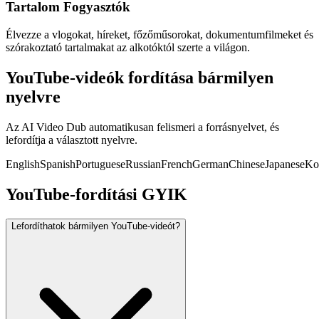
Tartalom Fogyasztók
Élvezze a vlogokat, híreket, főzőműsorokat, dokumentumfilmeket és
szórakoztató tartalmakat az alkotóktól szerte a világon.
YouTube-videók fordítása bármilyen
nyelvre
Az AI Video Dub automatikusan felismeri a forrásnyelvet, és
lefordítja a választott nyelvre.
English
Spanish
Portuguese
Russian
French
German
Chinese
Japanese
Ko
YouTube-fordítási GYIK
Lefordíthatok bármilyen YouTube-videót?