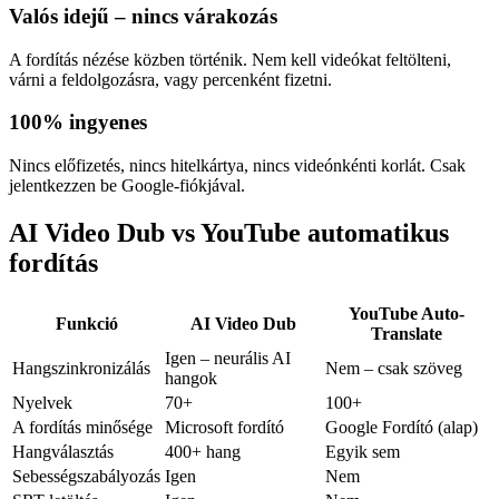
Valós idejű – nincs várakozás
A fordítás nézése közben történik. Nem kell videókat feltölteni,
várni a feldolgozásra, vagy percenként fizetni.
100% ingyenes
Nincs előfizetés, nincs hitelkártya, nincs videónkénti korlát. Csak
jelentkezzen be Google-fiókjával.
AI Video Dub vs YouTube automatikus
fordítás
YouTube Auto-
Funkció
AI Video Dub
Translate
Igen – neurális AI
Hangszinkronizálás
Nem – csak szöveg
hangok
Nyelvek
70+
100+
A fordítás minősége
Microsoft fordító
Google Fordító (alap)
Hangválasztás
400+ hang
Egyik sem
Sebességszabályozás
Igen
Nem