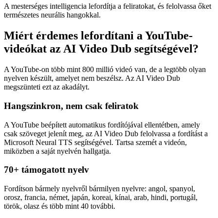
A mesterséges intelligencia lefordítja a feliratokat, és felolvassa őket
természetes neurális hangokkal.
Miért érdemes lefordítani a YouTube-
videókat az AI Video Dub segítségével?
A YouTube-on több mint 800 millió videó van, de a legtöbb olyan
nyelven készült, amelyet nem beszélsz. Az AI Video Dub
megszünteti ezt az akadályt.
Hangszinkron, nem csak feliratok
A YouTube beépített automatikus fordítójával ellentétben, amely
csak szöveget jelenít meg, az AI Video Dub felolvassa a fordítást a
Microsoft Neural TTS segítségével. Tartsa szemét a videón,
miközben a saját nyelvén hallgatja.
70+ támogatott nyelv
Fordítson bármely nyelvről bármilyen nyelvre: angol, spanyol,
orosz, francia, német, japán, koreai, kínai, arab, hindi, portugál,
török, olasz és több mint 40 további.