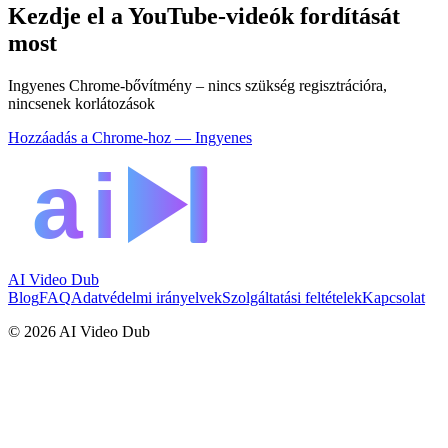
Kezdje el a YouTube-videók fordítását
most
Ingyenes Chrome-bővítmény – nincs szükség regisztrációra,
nincsenek korlátozások
Hozzáadás a Chrome-hoz — Ingyenes
AI Video Dub
Blog
FAQ
Adatvédelmi irányelvek
Szolgáltatási feltételek
Kapcsolat
© 2026 AI Video Dub