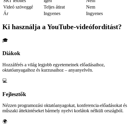
SRT letöltés
Igen
Nem
Videó szöveggé
Teljes átirat
Nem
Ár
Ingyenes
Ingyenes
Ki használja a YouTube-videófordítást?
🎓
Diákok
Hozzáférés a világ legjobb egyetemeinek előadásaihoz,
oktatóanyagaihoz és kurzusaihoz – anyanyelvén.
💻
Fejlesztők
Nézzen programozási oktatóanyagokat, konferencia-előadásokat és
műszaki áttekintéseket bármely nyelvi korlátok nélküli országból.
🌍