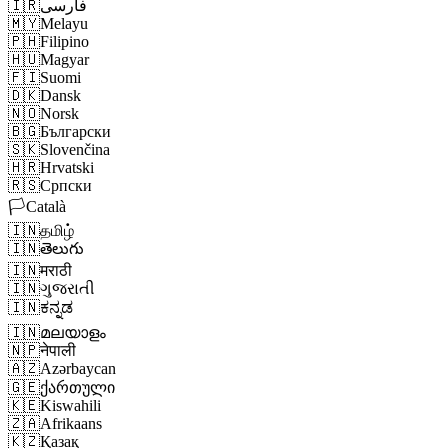
🇮🇷
فارسی
🇲🇾
Melayu
🇵🇭
Filipino
🇭🇺
Magyar
🇫🇮
Suomi
🇩🇰
Dansk
🇳🇴
Norsk
🇧🇬
Български
🇸🇰
Slovenčina
🇭🇷
Hrvatski
🇷🇸
Српски
🏳️
Català
🇮🇳
தமிழ்
🇮🇳
తెలుగు
🇮🇳
मराठी
🇮🇳
ગુજરાતી
🇮🇳
ಕನ್ನಡ
🇮🇳
മലയാളം
🇳🇵
नेपाली
🇦🇿
Azərbaycan
🇬🇪
ქართული
🇰🇪
Kiswahili
🇿🇦
Afrikaans
🇰🇿
Қазақ