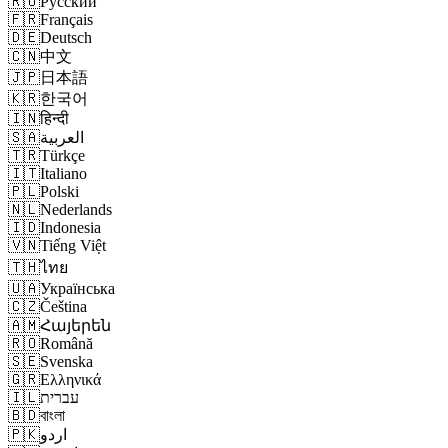
🇷🇺
Русский
🇫🇷
Français
🇩🇪
Deutsch
🇨🇳
中文
🇯🇵
日本語
🇰🇷
한국어
🇮🇳
हिन्दी
🇸🇦
العربية
🇹🇷
Türkçe
🇮🇹
Italiano
🇵🇱
Polski
🇳🇱
Nederlands
🇮🇩
Indonesia
🇻🇳
Tiếng Việt
🇹🇭
ไทย
🇺🇦
Українська
🇨🇿
Čeština
🇦🇲
Հայերեն
🇷🇴
Română
🇸🇪
Svenska
🇬🇷
Ελληνικά
🇮🇱
עברית
🇧🇩
বাংলা
🇵🇰
اردو