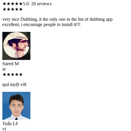
★★★★★
5.0
· 26 reviews
★★★★★
very nice Dubbing, it the only one in the list of dubbing app
excellent, i encourage people to install it!!!
Saeed M
ar
★★★★★
quá tuyệt vời
Tuấn Lê
vi