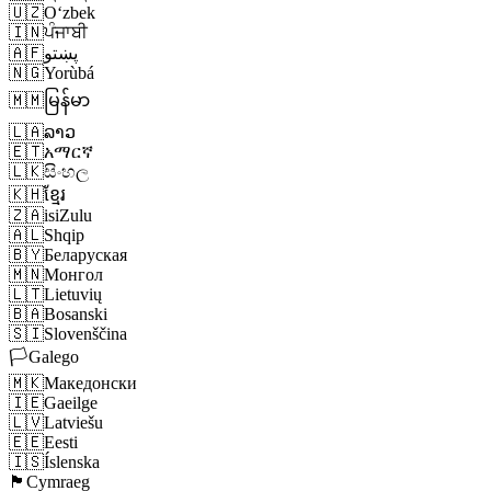
🇺🇿
Oʻzbek
🇮🇳
ਪੰਜਾਬੀ
🇦🇫
پښتو
🇳🇬
Yorùbá
🇲🇲
မြန်မာ
🇱🇦
ລາວ
🇪🇹
አማርኛ
🇱🇰
සිංහල
🇰🇭
ខ្មែរ
🇿🇦
isiZulu
🇦🇱
Shqip
🇧🇾
Беларуская
🇲🇳
Монгол
🇱🇹
Lietuvių
🇧🇦
Bosanski
🇸🇮
Slovenščina
🏳️
Galego
🇲🇰
Македонски
🇮🇪
Gaeilge
🇱🇻
Latviešu
🇪🇪
Eesti
🇮🇸
Íslenska
🏴󠁧󠁢󠁷󠁬󠁳󠁿
Cymraeg