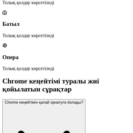
Толық қолдау көрсетіледі
🦁
Батыл
Толық қолдау көрсетіледі
🔴
Опера
Толық қолдау көрсетіледі
Chrome кеңейтімі туралы жиі
қойылатын сұрақтар
Chrome кеңейтімін қалай орнатуға болады?