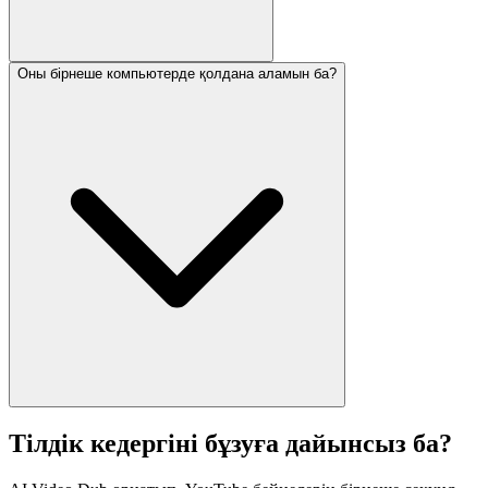
Оны бірнеше компьютерде қолдана аламын ба?
Тілдік кедергіні бұзуға дайынсыз ба?