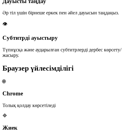
Дауысты таңдау
Әр тіл үшін бірнеше еркек пен әйел дауысын таңдаңыз.
👁️
Субтитрді ауыстыру
Түпнұсқа және аударылған субтитрлерді дербес көрсету/
жасыру.
Браузер үйлесімділігі
🌐
Chrome
Толық қолдау көрсетіледі
🔷
Жиек