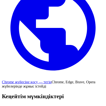
Chrome жүйесіне қосу — тегін
Chrome, Edge, Brave, Opera
жүйелерінде жұмыс істейді
Кеңейтім мүмкіндіктері