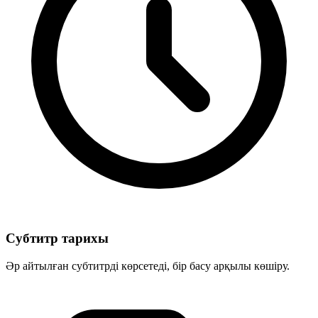
Субтитр тарихы
Әр айтылған субтитрді көрсетеді, бір басу арқылы көшіру.