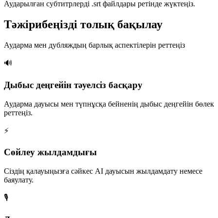
Аударылған субтитрлерді .srt файлдары ретінде жүктеңіз.
Тәжірибеңізді толық бақылау
Аударма мен дубляждың барлық аспектілерін реттеңіз
🔊
Дыбыс деңгейін тәуелсіз басқару
Аударма дауысы мен түпнұсқа бейненің дыбыс деңгейін бөлек
реттеңіз.
⚡
Сөйлеу жылдамдығы
Сіздің қалауыңызға сәйкес AI дауысын жылдамдату немесе
баяулату.
🎙️