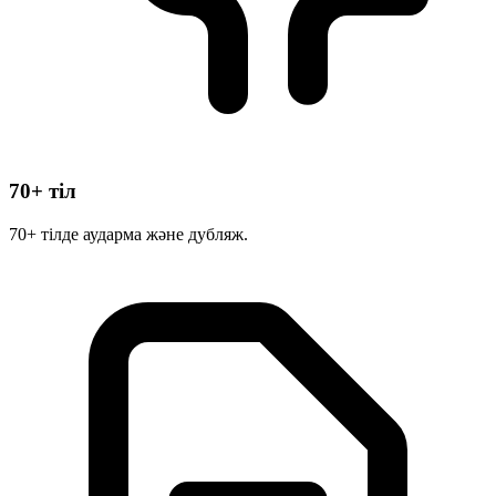
70+ тіл
70+ тілде аударма және дубляж.