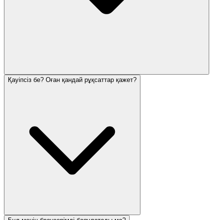
Қауіпсіз бе? Оған қандай рұқсаттар қажет?