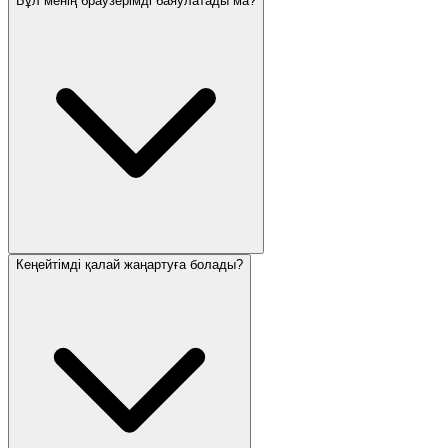
Бұл менің браузерімді баяулатады ма?
Кеңейтімді қалай жаңартуға болады?