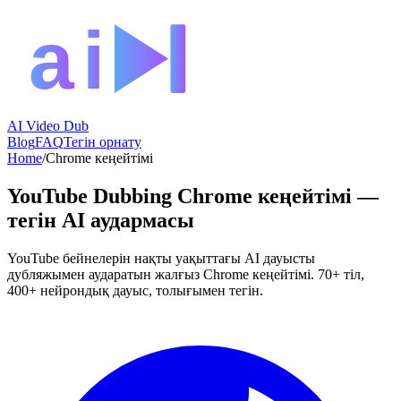
AI Video Dub
Blog
FAQ
Тегін орнату
Home
/
Chrome кеңейтімі
YouTube Dubbing Chrome кеңейтімі —
тегін AI аудармасы
YouTube бейнелерін нақты уақыттағы AI дауысты
дубляжымен аударатын жалғыз Chrome кеңейтімі. 70+ тіл,
400+ нейрондық дауыс, толығымен тегін.