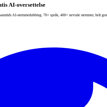
is AI-oversettelse
nntids AI-stemmedubbing. 70+ språk, 400+ nevrale stemmer, helt grat