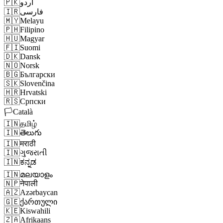
🇵🇰
اردو
🇮🇷
فارسی
🇲🇾
Melayu
🇵🇭
Filipino
🇭🇺
Magyar
🇫🇮
Suomi
🇩🇰
Dansk
🇳🇴
Norsk
🇧🇬
Български
🇸🇰
Slovenčina
🇭🇷
Hrvatski
🇷🇸
Српски
🏳️
Català
🇮🇳
தமிழ்
🇮🇳
తెలుగు
🇮🇳
मराठी
🇮🇳
ગુજરાતી
🇮🇳
ಕನ್ನಡ
🇮🇳
മലയാളം
🇳🇵
नेपाली
🇦🇿
Azərbaycan
🇬🇪
ქართული
🇰🇪
Kiswahili
🇿🇦
Afrikaans