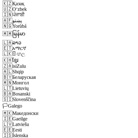
🇰🇿
Қазақ
🇺🇿
Oʻzbek
🇮🇳
ਪੰਜਾਬੀ
🇦🇫
پښتو
🇳🇬
Yorùbá
🇲🇲
မြန်မာ
🇱🇦
ລາວ
🇪🇹
አማርኛ
🇱🇰
සිංහල
🇰🇭
ខ្មែរ
🇿🇦
isiZulu
🇦🇱
Shqip
🇧🇾
Беларуская
🇲🇳
Монгол
🇱🇹
Lietuvių
🇧🇦
Bosanski
🇸🇮
Slovenščina
🏳️
Galego
🇲🇰
Македонски
🇮🇪
Gaeilge
🇱🇻
Latviešu
🇪🇪
Eesti
🇮🇸
Íslenska