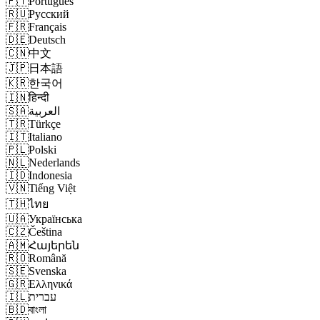
🇵🇹
Português
🇷🇺
Русский
🇫🇷
Français
🇩🇪
Deutsch
🇨🇳
中文
🇯🇵
日本語
🇰🇷
한국어
🇮🇳
हिन्दी
🇸🇦
العربية
🇹🇷
Türkçe
🇮🇹
Italiano
🇵🇱
Polski
🇳🇱
Nederlands
🇮🇩
Indonesia
🇻🇳
Tiếng Việt
🇹🇭
ไทย
🇺🇦
Українська
🇨🇿
Čeština
🇦🇲
Հայերեն
🇷🇴
Română
🇸🇪
Svenska
🇬🇷
Ελληνικά
🇮🇱
עברית
🇧🇩
বাংলা