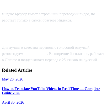
Способ 3: Яндекс Браузер
Яндекс Браузер имеет встроенный переводчик видео, но
работает только в самом браузере Яндекса.
Какой способ лучше?
Для лучшего качества перевода с голосовой озвучкой
рекомендуем
AI Video Dub
. Расширение бесплатное, работает
в Chrome и поддерживает перевод с 25 языков на русский.
Related Articles
May 20, 2026
How to Translate YouTube Videos in Real Time — Complete
Guide 2026
April 30, 2026