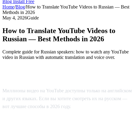
Blog
Install Free
Home
/
Blog
/
How to Translate YouTube Videos to Russian — Best
Methods in 2026
May 4, 2026
Guide
How to Translate YouTube Videos to
Russian — Best Methods in 2026
Complete guide for Russian speakers: how to watch any YouTube
video in Russian with automatic translation and voice over.
Как смотреть YouTube на русском
Миллионы видео на YouTube доступны только на английском
и других языках. Если вы хотите смотреть их на русском —
вот лучшие способы в 2026 году.
Способ 1: AI Video Dub