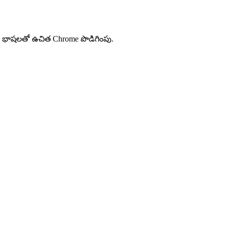
0+ భాషలతో ఉచిత Chrome పొడిగింపు.