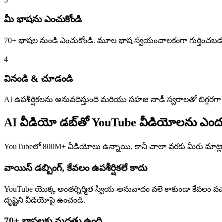
మీ భాషను ఎంచుకోండి
70+ భాషల నుండి ఎంచుకోండి. మూల భాష స్వయంచాలకంగా గుర్తించబడ
4
వినండి & చూడండి
AI ఉపశీర్షికలను అనువదిస్తుంది మరియు సహజ నాడీ స్వరాలతో బిగ్గరగ
AI వీడియో డబ్‌తో YouTube వీడియోలను ఎంద
YouTubeలో 800M+ వీడియోలు ఉన్నాయి, కానీ చాలా వరకు మీరు మాట్లాడన
వాయిస్ డబ్బింగ్, కేవలం ఉపశీర్షికలే కాదు
YouTube యొక్క అంతర్నిర్మిత స్వీయ-అనువాదం వలె కాకుండా కేవలం వచన
దృష్టిని వీడియోపై ఉంచండి.
70+ భాషలకు మద్దతు ఉంది