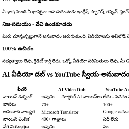
ఏ భాష నుండి ఏ భాషకైనా అనువదించండి: ఇంగ్లీష్, స్పానిష్, రష్యన్, ఫ్రెంచ
నిజ-సమయం - వేచి ఉండకూడదు
మీరు చూస్తున్నట్లుగానే అనువాదం జరుగుతుంది. వీడియోలను అప్‌లోడ్ చేయ
100% ఉచితం
సభ్యత్వాలు లేవు, క్రెడిట్ కార్డ్ లేదు, ఒక్కో వీడియో పరిమితులు లేవు. మ
AI వీడియో డబ్ vs YouTube స్వీయ-అనువాద
ఫీచర్
AI Video Dub
YouTube Au
వాయిస్ డబ్బింగ్
అవును — న్యూరల్ AI వాయిస్‌లు
లేదు - వచనం 
భాషలు
70+
100+
అనువాద నాణ్యత
Google అనువా
Microsoft Translator
వాయిస్ ఎంపిక
400+ గాత్రాలు
ఏదీ లేదు
వేగ నియంత్రణ
అవును
నం