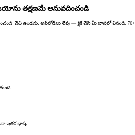
ియోను తక్షణమే అనువదించండి
. వేచి ఉండదు, అప్‌లోడ్‌లు లేవు — క్లిక్ చేసి మీ భాషలో వినండి. 7
తుంది.
ఏదైనా ఇతర భాష.