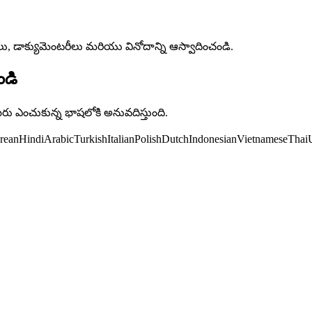
క్రమాలు, డాక్యుమెంటరీలు మరియు వినోదాన్ని ఆస్వాదించండి.
ండి
ు ఎంచుకున్న భాషలోకి అనువదిస్తుంది.
rean
Hindi
Arabic
Turkish
Italian
Polish
Dutch
Indonesian
Vietnamese
Thai