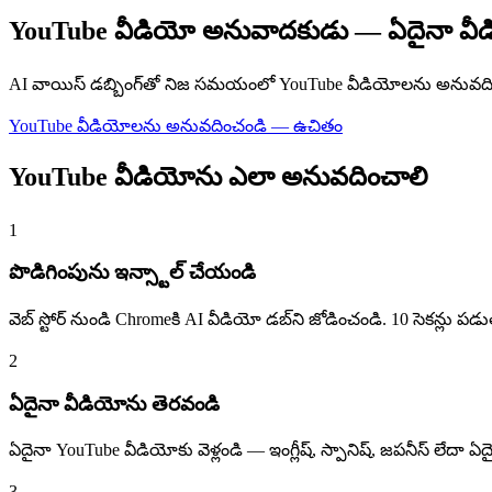
YouTube వీడియో అనువాదకుడు — ఏదైనా వీడ
AI వాయిస్ డబ్బింగ్‌తో నిజ సమయంలో YouTube వీడియోలను అనువదించండి
YouTube వీడియోలను అనువదించండి — ఉచితం
YouTube వీడియోను ఎలా అనువదించాలి
1
పొడిగింపును ఇన్స్టాల్ చేయండి
వెబ్ స్టోర్ నుండి Chromeకి AI వీడియో డబ్‌ని జోడించండి. 10 సెకన్లు పడు
2
ఏదైనా వీడియోను తెరవండి
ఏదైనా YouTube వీడియోకు వెళ్లండి — ఇంగ్లీష్, స్పానిష్, జపనీస్ లేదా 
3