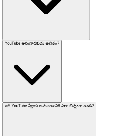
YouTube అనువాదకుడు ఉచితం?
ఇది YouTube స్వీయ-అనువాదానికి ఎలా భిన్నంగా ఉంది?