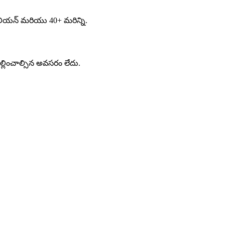
 ఇటాలియన్ మరియు 40+ మరిన్ని.
ల్లించాల్సిన అవసరం లేదు.