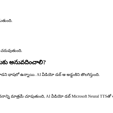
ుతుంది.
ా చదువుతుంది.
ుకు అనువదించాలి?
ి భాషలో ఉన్నాయి. AI వీడియో డబ్ ఆ అడ్డంకిని తొలగిస్తుంది.
ాన్ని మాత్రమే చూపుతుంది, AI వీడియో డబ్ Microsoft Neural TTSతో అ