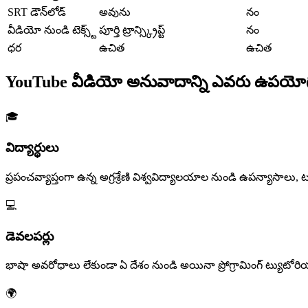
SRT డౌన్‌లోడ్
అవును
నం
వీడియో నుండి టెక్స్ట్
పూర్తి ట్రాన్స్క్రిప్ట్
నం
ధర
ఉచిత
ఉచిత
YouTube వీడియో అనువాదాన్ని ఎవరు ఉపయోగిస
🎓
విద్యార్థులు
ప్రపంచవ్యాప్తంగా ఉన్న అగ్రశ్రేణి విశ్వవిద్యాలయాల నుండి ఉపన్యాసా
💻
డెవలపర్లు
భాషా అవరోధాలు లేకుండా ఏ దేశం నుండి అయినా ప్రోగ్రామింగ్ ట్యుటోరియ
🌍