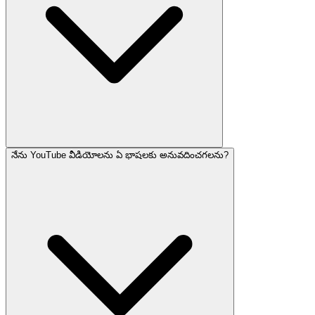
నేను YouTube వీడియోలను ఏ భాషలకు అనువదించగలను?