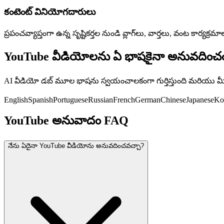
కంటెంట్ వినియోగదారులు
ప్రపంచవ్యాప్తంగా ఉన్న సృష్టికర్తల నుండి వ్లాగ్‌లు, వార్తలు, వంట కార్య
YouTube వీడియోలను ఏ భాషకైనా అనువదించ
AI వీడియో డబ్ మూల భాషను స్వయంచాలకంగా గుర్తిస్తుంది మరియు మీర
English
Spanish
Portuguese
Russian
French
German
Chinese
Japanese
Ko
YouTube అనువాదం FAQ
నేను ఏదైనా YouTube వీడియోను అనువదించవచ్చా?