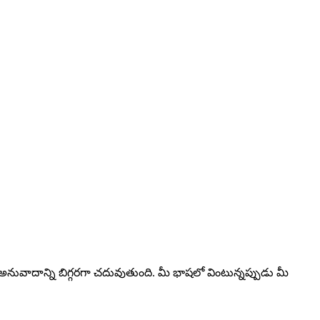
నువాదాన్ని బిగ్గరగా చదువుతుంది. మీ భాషలో వింటున్నప్పుడు మీ