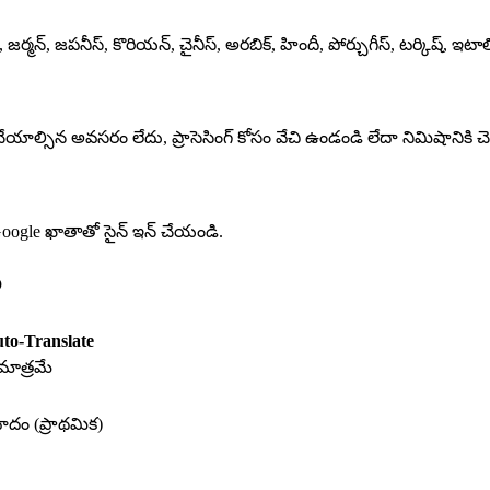
్, జర్మన్, జపనీస్, కొరియన్, చైనీస్, అరబిక్, హిందీ, పోర్చుగీస్, టర్కిష్,
ాల్సిన అవసరం లేదు, ప్రాసెసింగ్ కోసం వేచి ఉండండి లేదా నిమిషానికి చె
ీ Google ఖాతాతో సైన్ ఇన్ చేయండి.
ం
to-Translate
మాత్రమే
దం (ప్రాథమిక)