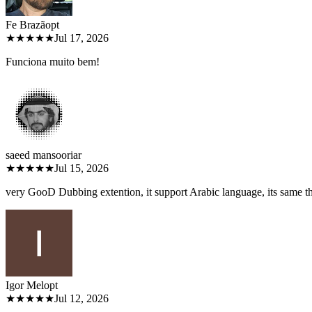
Fe Brazão
pt
★★★★★
Jul 17, 2026
Funciona muito bem!
saeed mansoori
ar
★★★★★
Jul 15, 2026
very GooD Dubbing extention, it support Arabic language, its same 
Igor Melo
pt
★★★★★
Jul 12, 2026