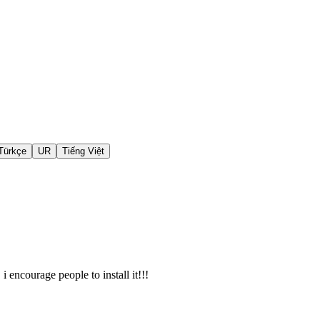
Türkçe
UR
Tiếng Việt
i encourage people to install it!!!