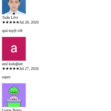
Tuấn Lê
vi
★★★★★
Jul 28, 2026
quá tuyệt vời
anıl kuloğlu
tr
★★★★★
Jul 27, 2026
super
Gagw Rer
ru