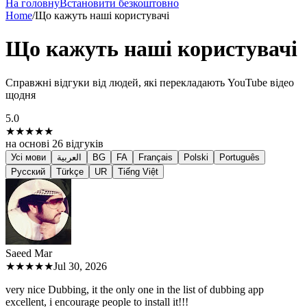
На головну
Встановити безкоштовно
Home
/
Що кажуть наші користувачі
Що кажуть наші користувачі
Справжні відгуки від людей, які перекладають YouTube відео
щодня
5.0
★★★★★
на основі
26
відгуків
Усі мови
العربية
BG
FA
Français
Polski
Português
Русский
Türkçe
UR
Tiếng Việt
Saeed M
ar
★★★★★
Jul 30, 2026
very nice Dubbing, it the only one in the list of dubbing app
excellent, i encourage people to install it!!!