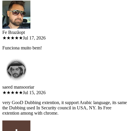
Fe Brazão
pt
★★★★★
Jul 17, 2026
Funciona muito bem!
saeed mansoori
ar
★★★★★
Jul 15, 2026
very GooD Dubbing extention, it support Arabic language, its same
the Dubbing used In Security council in USA, NY. Its Free
extention among with chrome.