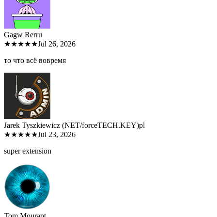
Gagw Rer
ru
★★★★★
Jul 26, 2026
то что всё вовремя
Jarek Tyszkiewicz (NET/forceTECH.KEY)
pl
★★★★★
Jul 23, 2026
super extension
Tom Moura
pt