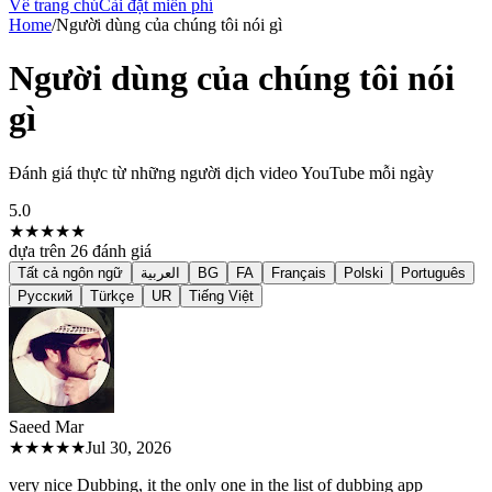
Về trang chủ
Cài đặt miễn phí
Home
/
Người dùng của chúng tôi nói gì
Người dùng của chúng tôi nói
gì
Đánh giá thực từ những người dịch video YouTube mỗi ngày
5.0
★★★★★
dựa trên
26
đánh giá
Tất cả ngôn ngữ
العربية
BG
FA
Français
Polski
Português
Русский
Türkçe
UR
Tiếng Việt
Saeed M
ar
★★★★★
Jul 30, 2026
very nice Dubbing, it the only one in the list of dubbing app